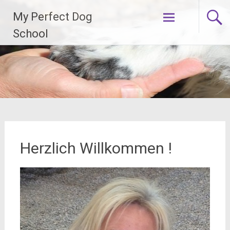
Zum
My Perfect Dog
Inhalt
springen
School
Herzlich Willkommen !